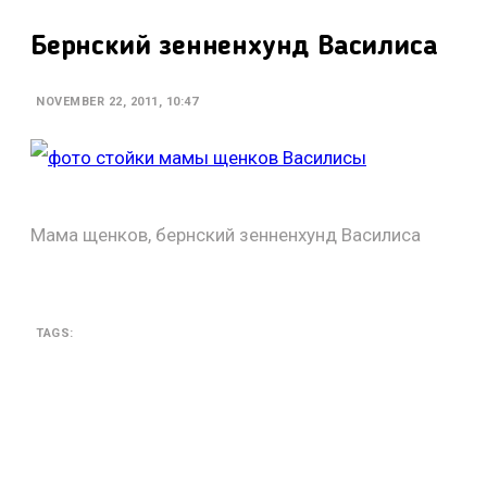
Бернский зенненхунд Василиса
NOVEMBER 22, 2011, 10:47
Мама щенков, бернский зенненхунд Василиса
TAGS: